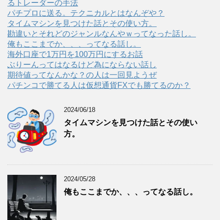
るトレーダーの手法
パチプロに送る。テクニカルとはなんぞや？
タイムマシンを見つけた話とその使い方。
勘違いとそれどのジャンルなんやｗってなった話し。
俺もここまでか、、、ってなる話し。
海外口座で1万円を100万円にするお話
ぶりーんってはなるけど為にならない話し
期待値ってなんかな？の人は一回見ようぜ
パチンコで勝てる人は仮想通貨FXでも勝てるのか？
2024/06/18
タイムマシンを見つけた話とその使い
方。
2024/05/28
俺もここまでか、、、ってなる話し。