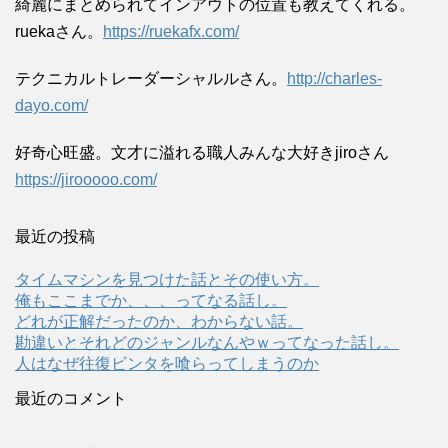
綺麗にまとめられてインアウトの位置も教えてくれる。
ruekaさん。
https://ruekafx.com/
テクニカルトレーダーシャルルさん。
http://charles-
dayo.com/
好奇心旺盛。文才に溢れる職人みんな大好きjiroさん
https://jirooooo.com/
最近の投稿
タイムマシンを見つけた話とその使い方。
俺もここまでか、、、ってなる話し。
どれが正解だったのか、わからない話。
勘違いとそれどのジャンルなんやｗってなった話し。
人はなぜ往復ビンタを喰らってしまうのか
最近のコメント