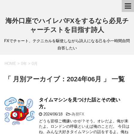
海外口座でハイレバFXをするなら必見チ
ャーチストを目指す詩人
FXでチャート、テクニカルを駆使しながら詩人になる己を小一時間自問
自答したい
HOME
>
0年
>
0月
「 月別アーカイブ：2024年06月 」 一覧
タイムマシンを見つけた話とその使い
方。
2024/06/18
-
為替FX
どうも皆様ご機嫌いかが？そう。オレだよ。俺が来
たよ。ロンドンの呼吸といえば俺のことだ。 今日は
ね、みんな大好きタイムマシンの話をするよ。俺ね