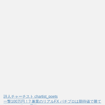
詩人チャーチスト chartist_poets
一撃100万円！? 兼業のリアルFX パチプロは期待値で勝て